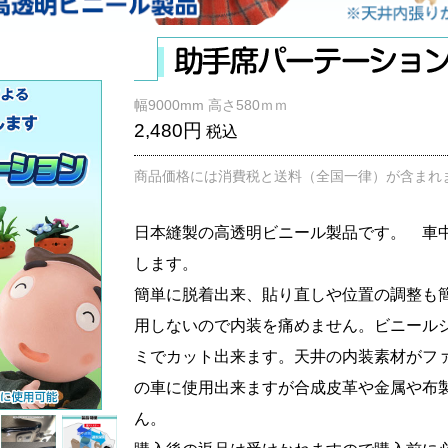
幅9000mm 高さ580ｍｍ
2,480円
税込
商品価格には消費税と送料（全国一律）が含まれ
日本縫製の高透明ビニール製品です。 車
します。
簡単に脱着出来、貼り直しや位置の調整も
用しないので内装を痛めません。ビニールシ
ミでカット出来ます。天井の内装素材がファ
の車に使用出来ますが合成皮革や金属や布
ん。