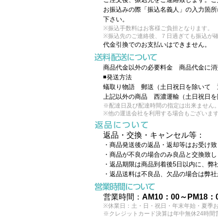
お振込みの際「振込名義人」の入力箇所
下さい。
※振込手数料はお客様ご負担となります。
※振込先のご連絡後、７日過ぎても振込が確
代金引換でのお支払いはできません。
商品代金以外の必要料金 商品代金に消
◾️発送方法
蟻取り物語 郵送（土日祝日を除いて 
上記以外の商品 西濃運輸（土日祝日を
※配達日及び配達時間の指定は出来ません
※他の運送会社を利用する場合もございま
返品・交換・キャンセル等：
・商品発送後の返品・返却等はお受け致
・商品が不良の場合のみ良品と交換致し
・返品期限は商品到着後5日以内に、弊
・返品送料は不良品、欠品の場合は弊社
営業時間：
AM10：00～PM18：
※休業日：土・日・祝日・年末年始・夏季
※クレジットカード決算は年中無休24時間