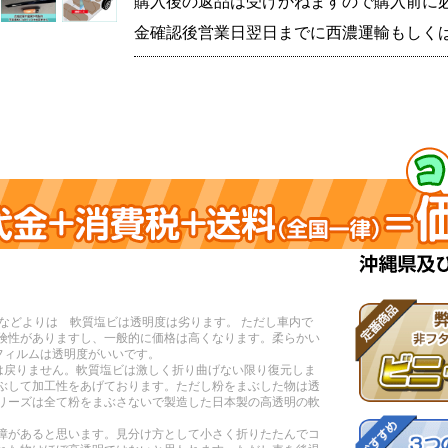
購入後の返品は受けかねますので購入前に
金確認後営業日翌日までに西濃運輸もしく
質などよりは 軟質塩ビは透明度は劣ります。 ただし車内で
険性がありますし、一般的に価格は高くなります。柔らかい
フィルムは透明度がいいです。
には戻りません。軟質塩ビは激しく折り曲げない限り復元しま
ぶして加工性をあげております。ただし粉をまぶした物は透
リーズは全て粉をまぶさないで製造した日本製の高透明の軟
障があると思います。見分け方として小さく折りたたんでコ